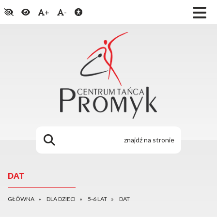
+
-
DAT
GŁÓWNA
DLA DZIECI
5-6 LAT
DAT