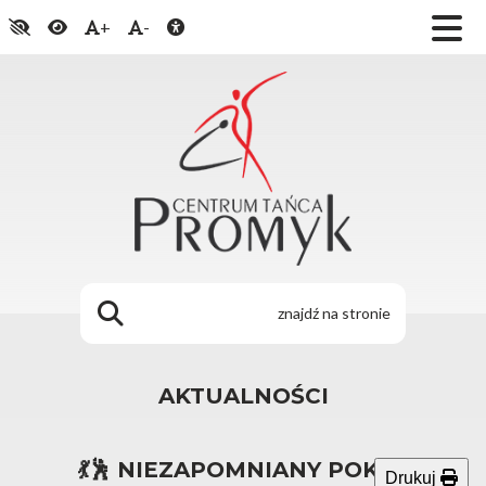
+
-
AKTUALNOŚCI
💃🕺 NIEZAPOMNIANY POKAZ
Drukuj