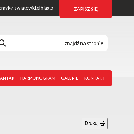
omyk@swiatowid.elblag.pl
ZAPISZ SIĘ
JANTAR
HARMONOGRAM
GALERIE
KONTAKT
Drukuj