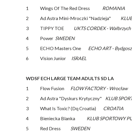
1 Wings Of The Red Dress
ROMANIA
2 Ad Astra Mini-Mroczki "Nadzieja"
KLUB
3 TIPPY TOE
UKTS CORDEX - Wałbrzych
4 Power
SWEDEN
5 ECHO Masters One
ECHO ART - Bydgosz
6 Vision Junior
ISRAEL
WDSF ECH LARGE TEAM ADULTS SD LA
1 Flow Fusion
FLOW FACTORY - Wrocław
2 Ad Astra "Dyskurs Krytyczny"
KLUB SPORT
3 What Is Toxic? (Dq Croatia)
CROATIA
4 Bieniecka Blanka
KLUB SPORTOWY PUL
5 Red Dress
SWEDEN