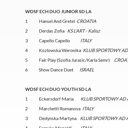
WDSF ECH DUO JUNIOR SD LA
1 Hansel And Gretel
CROATIA
2 Derdas Zofia
KS L'ART - Kalisz
3 Capello Capello
ITALY
4 Kozlowska Weronika
KLUB SPORTOWY AD 
5 Fair Play (Szofia Jurasic/Karla Semr)
CROA
6 Show Dance Duet
ISRAEL
WDSF ECH DUO YOUTH SD LA
1 Eckersdorf Maria
KLUB SPORTOWY AD A
2 Marchetti Romanova
ITALY
3 Dedynska Martyna
KLUB SPORTOWY AD A
4 Farruku Monaldi
ITALY