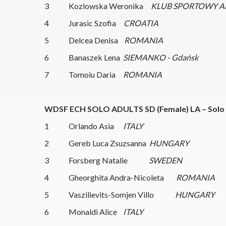
3 Kozlowska Weronika
KLUB SPORTOWY AD 
4 Jurasic Szofia
CROATIA
5 Delcea Denisa
ROMANIA
6 Banaszek Lena
SIEMANKO - Gdańsk
7 Tomoiu Daria
ROMANIA
WDSF ECH SOLO ADULTS SD (Female) LA –
1 Orlando Asia
ITALY
2 Gereb Luca Zsuzsanna
HUNGARY
3 Forsberg Natalie
SWEDEN
4 Gheorghita Andra-Nicoleta
ROMANIA
5 Vaszilievits-Somjen Villo
HUNGARY
6 Monaldi Alice
ITALY