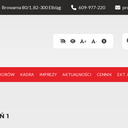
Browarna 80/1, 82-300 Elbląg
609-977-220
pr
+
-
NIORÓW
KADRA
IMPREZY
AKTUALNOŚCI
CENNIK
EKT 
Ń 1