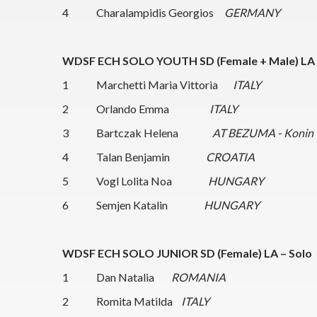
4 Charalampidis Georgios
GERMANY
WDSF ECH SOLO YOUTH SD (Female + Male) LA
1 Marchetti Maria Vittoria
ITALY
2 Orlando Emma
ITALY
3 Bartczak Helena
AT BEZUMA - Konin
4 Talan Benjamin
CROATIA
5 Vogl Lolita Noa
HUNGARY
6 Semjen Katalin
HUNGARY
WDSF ECH SOLO JUNIOR SD (Female) LA – Sol
1 Dan Natalia
ROMANIA
2 Romita Matilda
ITALY