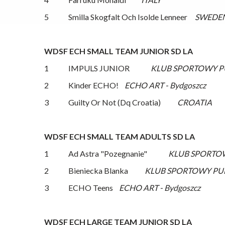
5 Smilla Skogfalt Och Isolde Lenneer
SWEDE
WDSF ECH SMALL TEAM JUNIOR SD LA
1 IMPULS JUNIOR
KLUB SPORTOWY PUL
2 Kinder ECHO!
ECHO ART - Bydgoszcz
3 Guilty Or Not (Dq Croatia)
CROATIA
WDSF ECH SMALL TEAM ADULTS SD LA
1 Ad Astra "Pozegnanie"
KLUB SPORTOW
2 Bieniecka Blanka
KLUB SPORTOWY PULS
3 ECHO Teens
ECHO ART - Bydgoszcz
WDSF ECH LARGE TEAM JUNIOR SD LA