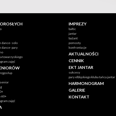
DOROSŁYCH
IMPREZY
no
baltic
jantar
bażant
n dance- solo
pomosty
n dance- pary
konfrontacje
ino
AKTUALNOŚCI
ca towarzyskiego
CENNIK
gram zajęć
EKT JANTAR
SENIORÓW
sukcesy
ręgosłup
pary elbląskiego klubu tańca jantar
senior
HARMONOGRAM
ng
GALERIE
60+
ka 60+
KONTAKT
gram zajęć
A