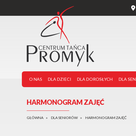
O NAS
DLA DZIECI
DLA DOROSŁYCH
DLA SE
HARMONOGRAM ZAJĘĆ
GŁÓWNA
DLA SENIORÓW
HARMONOGRAM ZAJĘĆ