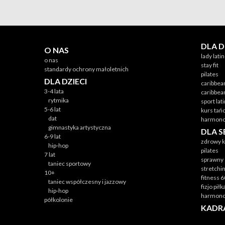
DLA 
O NAS
lady lati
o nas
stay fit
standardy ochrony małoletnich
pilates
DLA DZIECI
caribbea
3-4 lata
caribbea
rytmika
sport lat
5-6 lat
kurs tań
dat
harmono
gimnastyka artystyczna
DLA 
6-9 lat
zdrowy k
hip-hop
pilates
7 lat
sprawny 
taniec sportowy
stretchi
10+
fitness 
taniec współczesny i jazzowy
fizjo pił
hip-hop
harmono
półkolonie
KADR