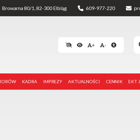
Browarna 80/1, 82-300 Elbląg
609-977-220
pr
+
-
NIORÓW
KADRA
IMPREZY
AKTUALNOŚCI
CENNIK
EKT 