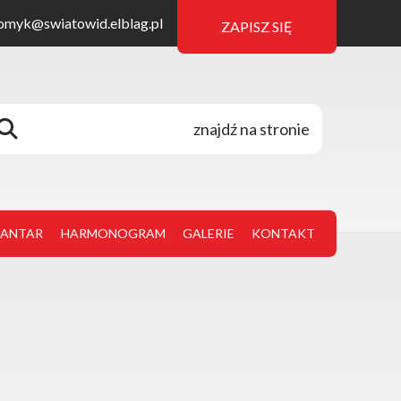
omyk@swiatowid.elblag.pl
ZAPISZ SIĘ
JANTAR
HARMONOGRAM
GALERIE
KONTAKT