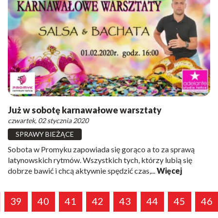
Już w sobotę karnawałowe warsztaty
czwartek, 02 stycznia 2020
SPRAWY BIEŻĄCE
Sobota w Promyku zapowiada się gorąco a to za sprawą
latynowskich rytmów. Wszystkich tych, którzy lubią się
dobrze bawić i chcą aktywnie spędzić czas,...
Więcej
39
40
41
42
43
44
45
46