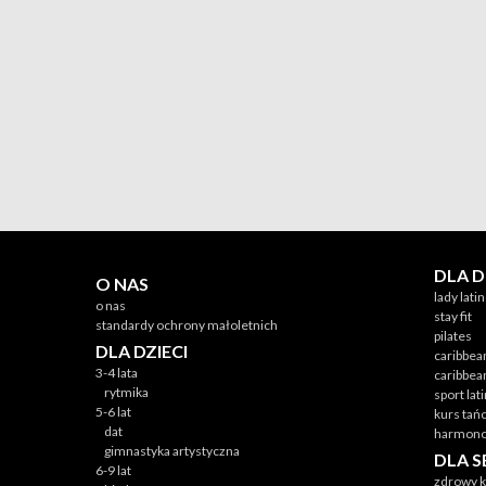
DLA 
O NAS
lady lati
o nas
stay fit
standardy ochrony małoletnich
pilates
DLA DZIECI
caribbea
3-4 lata
caribbea
rytmika
sport lat
5-6 lat
kurs tań
dat
harmono
gimnastyka artystyczna
DLA 
6-9 lat
zdrowy k