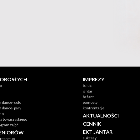
DOROSŁYCH
IMPREZY
no
baltic
jantar
bażant
n dance- solo
pomosty
n dance- pary
konfrontacje
ino
AKTUALNOŚCI
ca towarzyskiego
CENNIK
gram zajęć
EKT JANTAR
SENIORÓW
sukcesy
ręgosłup