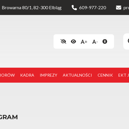
Browarna 80/1, 82-300 Elbląg
609-977-220
pr
+
-
NIORÓW
KADRA
IMPREZY
AKTUALNOŚCI
CENNIK
EKT 
OGRAM