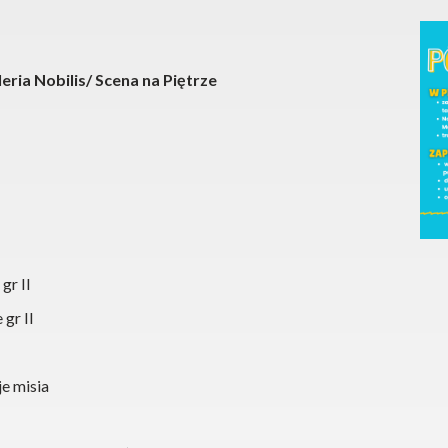
ria Nobilis/ Scena na Piętrze
gr II
 gr II
je misia