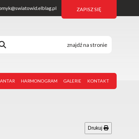
omyk@swiatowid.elblag.pl
ZAPISZ SIĘ
JANTAR
HARMONOGRAM
GALERIE
KONTAKT
Drukuj