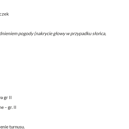
oczek
ędnieniem pogody (nakrycie głowy w przypadku słońca,
a gr II
 – gr. II
nie turnusu.