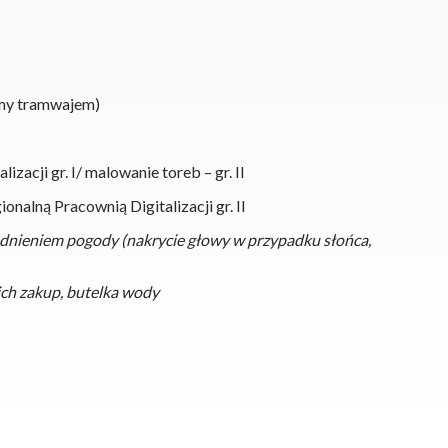
emy tramwajem)
izacji gr. I/ malowanie toreb – gr. II
ionalną Pracownią Digitalizacji gr. II
ędnieniem pogody (nakrycie głowy w przypadku słońca,
a ich zakup, butelka wody