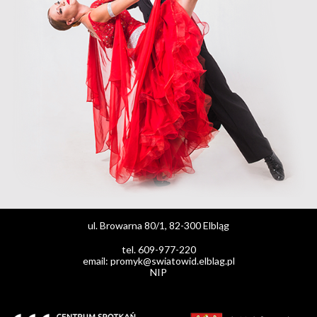
ul. Browarna 80/1, 82-300 Elbląg
tel. 609-977-220
email: promyk@swiatowid.elblag.pl
NIP