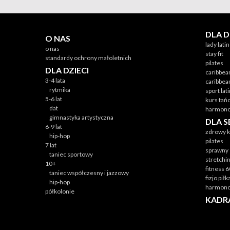
DLA 
O NAS
lady lati
o nas
stay fit
standardy ochrony małoletnich
pilates
DLA DZIECI
caribbea
3-4 lata
caribbea
rytmika
sport lat
5-6 lat
kurs tań
dat
harmono
gimnastyka artystyczna
DLA 
6-9 lat
zdrowy k
hip-hop
pilates
7 lat
sprawny 
taniec sportowy
stretchi
10+
fitness 
taniec współczesny i jazzowy
fizjo pił
hip-hop
harmono
półkolonie
KADR