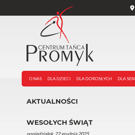
O NAS
DLA DZIECI
DLA DOROSŁYCH
DLA SE
AKTUALNOŚCI
WESOŁYCH ŚWIĄT
poniedziałek, 22 grudnia 2025