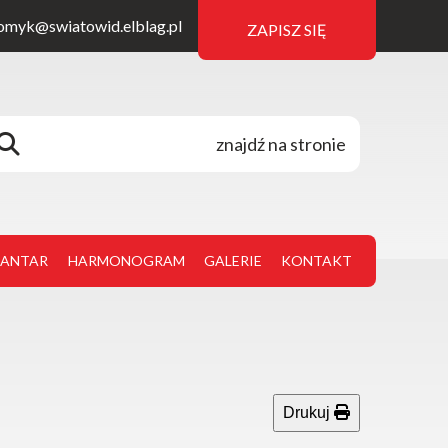
omyk@swiatowid.elblag.pl
ZAPISZ SIĘ
JANTAR
HARMONOGRAM
GALERIE
KONTAKT
Drukuj