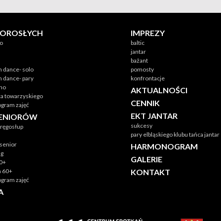
DOROSŁYCH
IMPREZY
no
baltic
jantar
bażant
n dance- solo
pomosty
n dance- pary
konfrontacje
ino
AKTUALNOŚCI
ca towarzyskiego
CENNIK
gram zajęć
EKT JANTAR
SENIORÓW
sukcesy
ręgosłup
pary elbląskiego klubu tańca jantar
senior
HARMONOGRAM
ng
GALERIE
60+
ka 60+
KONTAKT
gram zajęć
A