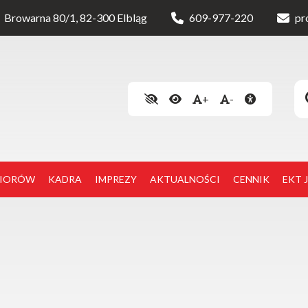
Browarna 80/1, 82-300 Elbląg
609-977-220
pr
+
-
NIORÓW
KADRA
IMPREZY
AKTUALNOŚCI
CENNIK
EKT 