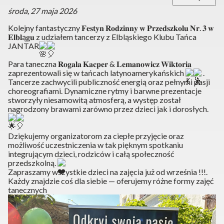
środa, 27 maja 2026
Kolejny fantastyczny 𝐅𝐞𝐬𝐭𝐲𝐧 𝐑𝐨𝐝𝐳𝐢𝐧𝐧𝐲 𝐰 𝐏𝐫𝐳𝐞𝐝𝐬𝐳𝐤𝐨𝐥𝐮 𝐍𝐫. 𝟑 𝐰
𝐄𝐥𝐛𝐥ą𝐠𝐮 z udziałem tancerzy z Elbląskiego Klubu Tańca
JANTAR
Para taneczna 𝐑𝐨𝐠𝐚𝐥𝐚 𝐊𝐚𝐜𝐩𝐞𝐫 & 𝐋𝐞𝐦𝐚𝐧𝐨𝐰𝐢𝐜𝐳 𝐖𝐢𝐤𝐭𝐨𝐫𝐢𝐚
zaprezentowali się w tańcach latynoamerykańskich
.
Tancerze zachwycili publiczność energią oraz pełnymi pasji
choreografiami. Dynamiczne rytmy i barwne prezentacje
stworzyły niesamowitą atmosferą, a występ został
nagrodzony brawami zarówno przez dzieci jak i dorosłych.
Dziękujemy organizatorom za ciepłe przyjęcie oraz
możliwość uczestniczenia w tak pięknym spotkaniu
integrującym dzieci, rodziców i całą społeczność
przedszkolną.
Zapraszamy wszystkie dzieci na zajęcia już od września !!!.
Każdy znajdzie coś dla siebie — oferujemy różne formy zajęć
tanecznych