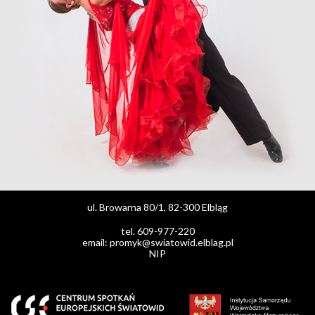
ul. Browarna 80/1, 82-300 Elbląg
tel. 609-977-220
email: promyk@swiatowid.elblag.pl
NIP