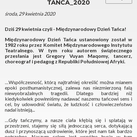
TAŃCA_2020
środa, 29 kwietnia 2020
Dziś 29 kwietnia czyli - Międzynarodowy Dzień Tańca!
Międzynarodowy Dzień Tańca ustanowiony został w
1982 roku przez Komitet Międzynarodowego Instytutu
Teatralnego. W tym roku autorem świątecznego
przesłania jest Gregory Vuyan Maqomy, tancerz,
choreograf i pedagog z Republiki Południowej Afryki.
…Współczesność, którą najtrafniej określić można mianem
epoki posthumanistycznej, zalewa nas niezmierzoną falą
niewyobrażalnych tragedii. Dlatego bardziej niż
kiedykolwiek powinniśmy nadawać naszemu tańcowi sens i
cel, by udowodnić światu, że ludzkość i człowieczeństwo
nadal istnieją...
…Gdy tańczymy, a nasze ciała kłębią się i splatają w
przestrzeni, stajemy się siłą jednoczącą serca, dotykającą
dusz i przynoszącą uzdrowienie, które jest nam tak bardzo
potrzebne. Naszym celem jest wspólne bycie w tym