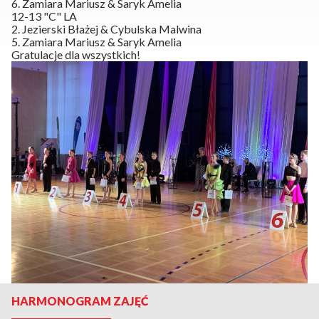
6. Zamiara Mariusz & Saryk Amelia
12-13 "C" LA
2. Jezierski Błażej & Cybulska Malwina
5. Zamiara Mariusz & Saryk Amelia
Gratulacje dla wszystkich!
HARMONOGRAM ZAJĘĆ