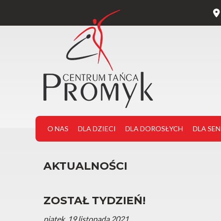
O NAS
DLA DZIECI
DLA DOROSŁYCH
DLA SE
AKTUALNOŚCI
ZOSTAŁ TYDZIEŃ!
piątek, 19 listopada 2021