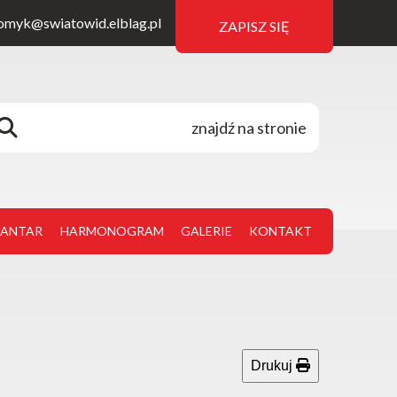
omyk@swiatowid.elblag.pl
ZAPISZ SIĘ
JANTAR
HARMONOGRAM
GALERIE
KONTAKT
Drukuj