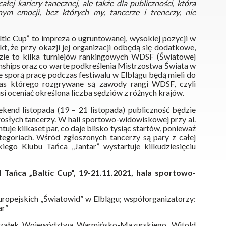
ej kariery tanecznej, ale także dla publiczności, która
ym emocji, bez których my, tancerze i trenerzy, nie
ic Cup” to impreza o ugruntowanej, wysokiej pozycji w
, że przy okazji jej organizacji odbędą się dodatkowe,
dzie to kilka turniejów rankingowych WDSF (Światowej
ships oraz co warte podkreślenia Mistrzostwa Świata w
e sporą pracę podczas festiwalu w Elblągu będą mieli do
zas którego rozgrywane są zawody rangi WDSF, czyli
i oceniać określona liczba sędziów z różnych krajów.
ekend listopada (19 – 21 listopada) publiczność będzie
osłych tancerzy. W hali sportowo-widowiskowej przy al.
uje kilkaset par, co daje blisko tysiąc startów, ponieważ
tegoriach. Wśród zgłoszonych tancerzy są pary z całej
kiego Klubu Tańca „Jantar” wystartuje kilkudziesięciu
 Tańca „Baltic Cup”, 19-21.11.2021, hala sportowo-
ropejskich „Światowid” w Elblągu; współorganizatorzy:
ar”
szałek Województwa Warmińsko-Mazurskiego, Witold