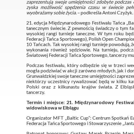
zaprezentują swoje umiejętności zdobyte podczas cał
zyska możliwość spędzenia czasu w świecie pełn
wyobrażamy sobie życia.
– podkreśla Antoni Czyżyk.
21. edycja Międzynarodowego Festiwalu Tańca „Balt
tanecznym świecie. Z pewnością świadczy o tym fakt
wysokiej rangi turnieje taneczne. W tym roku bę
Federacji Tańca Sportowego), Polish Open Champion
10 Tańcach. Tak wysokiej rangi turnieje powodują, ż
wykonania również sędziowie. Na turnieju, podc
Światowej Federacji Tańca Sportowego, tancerzy mus
Podczas festiwalu, który odbędzie się w trzeci we
mogła podziwiać w akcji zarówno młodych, jak i dor
Grunwaldzkiej swoje taneczne umiejętności zaprezent
niektórzy uczestnicy rywalizować będą w kilku ka
Polski oraz z kilkunastu krajów świata. Z Elbląs
tancerzy.
Termin i miejsce: 21. Międzynarodowy Festiwal
widowiskowa w Elblągu
Organizator MFT „Baltic Cup”: Centrum Spotkań Eu
Federacja Tańca Sportowego i Stowarzyszenie „Jant
Patronat honorowy: Gustaw Marek Brzezin Mar