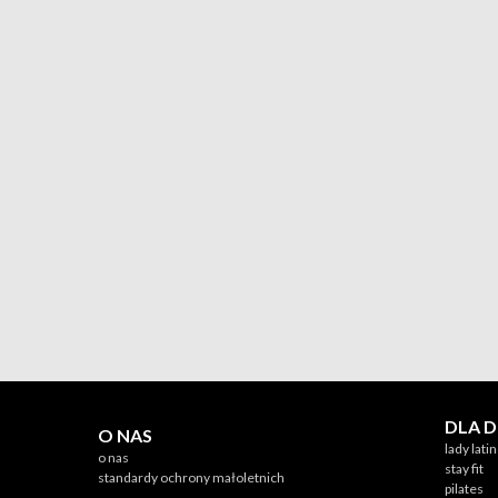
DLA 
O NAS
lady lati
o nas
stay fit
standardy ochrony małoletnich
pilates