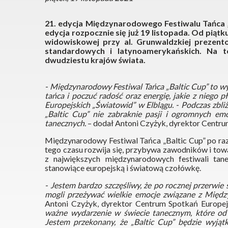
21. edycja Międzynarodowego Festiwalu Tańca „B
edycja rozpocznie się już 19 listopada. Od piątku
widowiskowej przy al. Grunwaldzkiej prezent
standardowych i latynoamerykańskich. Na 
dwudziestu krajów świata.
- Międzynarodowy Festiwal Tańca „Baltic Cup” to w
tańca i poczuć radość oraz energię, jakie z niego
Europejskich „Światowid” w Elblągu. - Podczas zbli
„Baltic Cup” nie zabraknie pasji i ogromnych emo
tanecznych.
– dodał Antoni Czyżyk, dyrektor Centru
Międzynarodowy Festiwal Tańca „Baltic Cup” po raz
tego czasu rozwija się, przybywa zawodników i towar
z największych międzynarodowych festiwali tan
stanowiące europejską i światową czołówkę.
- Jestem bardzo szczęśliwy, że po rocznej przerw
mogli przeżywać wielkie emocje związane z Międ
Antoni Czyżyk, dyrektor Centrum Spotkań Europej
ważne wydarzenie w świecie tanecznym, które od
Jestem przekonany, że „Baltic Cup” będzie wyjąt