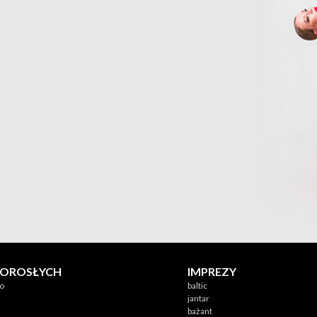
DOROSŁYCH
IMPREZY
no
baltic
jantar
bażant