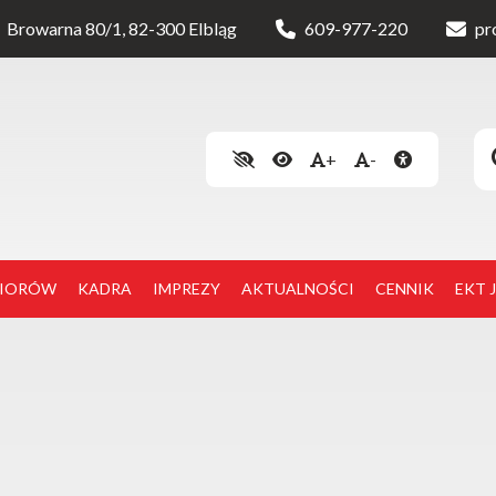
Browarna 80/1, 82-300 Elbląg
609-977-220
pr
+
-
NIORÓW
KADRA
IMPREZY
AKTUALNOŚCI
CENNIK
EKT 