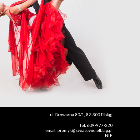
ul. Browarna 80/1, 82-300 Elbląg
tel. 609-977-220
email: promyk@swiatowid.elblag.pl
NIP