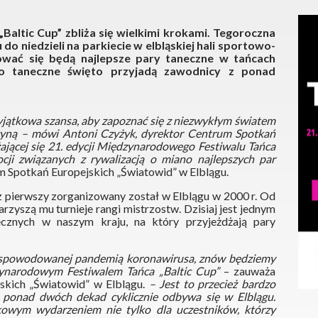
altic Cup” zbliża się wielkimi krokami. Tegoroczna
 do niedzieli na parkiecie w elbląskiej hali sportowo-
ować się będą najlepsze pary taneczne w tańcach
to taneczne święto przyjadą zawodnicy z ponad
yjątkowa szansa, aby zapoznać się z niezwykłym światem
 płyną – mówi Antoni Czyżyk, dyrektor Centrum Spotkań
żającej się 21. edycji Międzynarodowego Festiwalu Tańca
cji związanych z rywalizacją o miano najlepszych par
m Spotkań Europejskich „Światowid” w Elblągu.
 pierwszy zorganizowany został w Elblągu w 2000 r. Od
zyszą mu turnieje rangi mistrzostw. Dzisiaj jest jednym
ecznych w naszym kraju, na który przyjeżdżają pary
ie spowodowanej pandemią koronawirusa, znów będziemy
zynarodowym Festiwalem Tańca „Baltic Cup”
– zauważa
skich „Światowid” w Elblągu.
– Jest to przecież bardzo
 ponad dwóch dekad cyklicznie odbywa się w Elblągu.
kowym wydarzeniem nie tylko dla uczestników, którzy