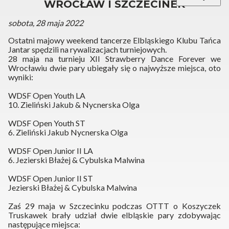
WROCŁAW I SZCZECINEK
sobota, 28 maja 2022
Ostatni majowy weekend tancerze Elbląskiego Klubu Tańca
Jantar spędzili na rywalizacjach turniejowych.
28 maja na turnieju XII Strawberry Dance Forever we
Wrocławiu dwie pary ubiegały się o najwyższe miejsca, oto
wyniki:
WDSF Open Youth LA
10. Zieliński Jakub & Nycnerska Olga
WDSF Open Youth ST
6. Zieliński Jakub Nycnerska Olga
WDSF Open Junior II LA
6. Jezierski Błażej & Cybulska Malwina
WDSF Open Junior II ST
Jezierski Błażej & Cybulska Malwina
Zaś 29 maja w Szczecinku podczas OTTT o Koszyczek
Truskawek brały udział dwie elbląskie pary zdobywając
następujące miejsca: