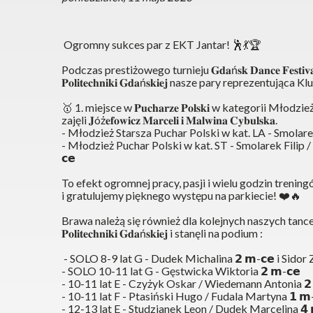
 Ogromny sukces par z EKT Jantar! 
🕺
💃
🏆
Podczas prestiżowego turnieju 𝐆𝐝𝐚ń𝐬𝐤 𝐃𝐚𝐧𝐜𝐞 𝐅𝐞𝐬𝐭𝐢𝐯𝐚𝐥 - 
𝐏𝐨𝐥𝐢𝐭𝐞𝐜𝐡𝐧𝐢𝐤𝐢 𝐆𝐝𝐚ń𝐬𝐤𝐢𝐞𝐣 nasze pary repreze
🥇
 1. miejsce w 𝐏𝐮𝐜𝐡𝐚𝐫𝐳𝐞 𝐏𝐨𝐥𝐬𝐤𝐢 w kategorii
zajęli 𝐉óż𝐞𝐟𝐨𝐰𝐢𝐜𝐳 𝐌𝐚𝐫𝐜𝐞𝐥𝐢 𝐢 𝐌𝐚𝐥𝐰𝐢𝐧𝐚 𝐂𝐲𝐛𝐮𝐥𝐬𝐤𝐚. 
- Młodzież Starsza Puchar Polski w kat. LA - Smolarek 
- Młodzież Puchar Polski w kat. ST - Smolarek Filip / Ży
𝗰𝗲
To efekt ogromnej pracy, pasji i wielu godzin treni
i gratulujemy pięknego występu na parkiecie! 
❤️
🔥
Brawa należą się również dla kolejnych naszych tancerzy, któr
𝐏𝐨𝐥𝐢𝐭𝐞𝐜𝐡𝐧𝐢𝐤𝐢 𝐆𝐝𝐚ń𝐬𝐤𝐢𝐞𝐣 i stanęli na podium :
 - SOLO 8-9 lat G - Dudek Michalina 𝟮 𝗺-𝗰𝗲 i Sidor 
- SOLO 10-11 lat G - Gęstwicka Wiktoria 𝟮 𝗺-𝗰𝗲
- 10-11 lat E - Czyżyk Oskar / Wiedemann Antonia 𝟮 
- 10-11 lat F - Ptasiński Hugo / Fudala Martyna 𝟭 𝗺-
- 12-13 lat E - Studzianek Leon / Dudek Marcelina 𝟰 