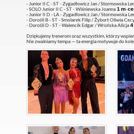
- Junior II C - ST - Zygadłowicz Jan / Stormowska Lena
- SOLO Junior II C - ST - Wiśniewska Joanna 𝟭 𝗺-𝗰𝗲 
- Junior II D - LA - Zygadłowicz Jan / Stormowska Lena
- Dorośli B - ST - Smolarek Filip / Żybort Oliwia Cecylia 
- Dorośli D - ST - Walencik Edgar / Wrońska Alicja 𝟰 𝗺-
Dziękujemy trenerom oraz wszystkim, którzy wspie
Nie zwalniamy tempa — ta energia motywuje do kole