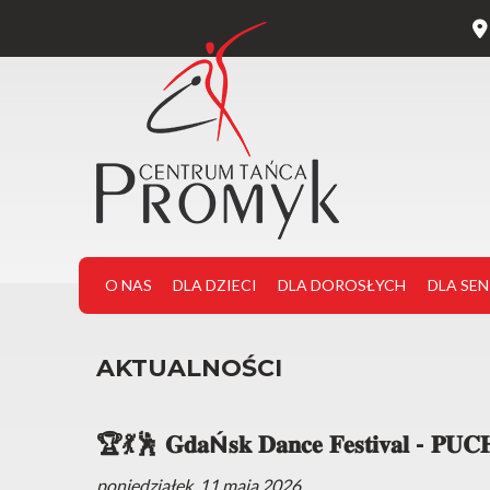
O NAS
DLA DZIECI
DLA DOROSŁYCH
DLA SE
AKTUALNOŚCI
🏆💃🕺 𝐆𝐝𝐚Ń𝐬𝐤 𝐃𝐚𝐧𝐜𝐞 𝐅𝐞𝐬𝐭𝐢𝐯𝐚𝐥 - 𝐏𝐔𝐂𝐇
poniedziałek, 11 maja 2026