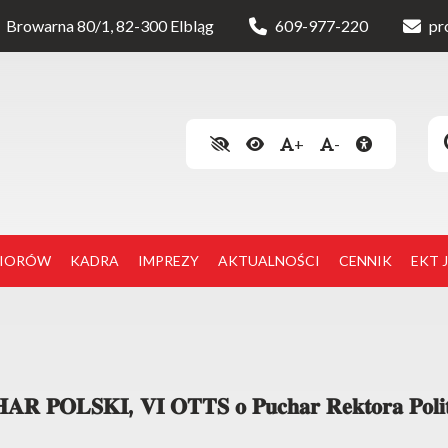
Browarna 80/1, 82-300 Elbląg
609-977-220
pr
+
-
NIORÓW
KADRA
IMPREZY
AKTUALNOŚCI
CENNIK
EKT 
𝐑 𝐏𝐎𝐋𝐒𝐊𝐈, 𝐕𝐈 𝐎𝐓𝐓𝐒 𝐨 𝐏𝐮𝐜𝐡𝐚𝐫 𝐑𝐞𝐤𝐭𝐨𝐫𝐚 𝐏𝐨𝐥𝐢