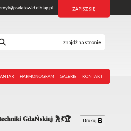
omyk@swiatowid.elblag.pl
ZAPISZ SIĘ
JANTAR
HARMONOGRAM
GALERIE
KONTAKT
𝐞𝐜𝐡𝐧𝐢𝐤𝐢 𝐆𝐝𝐚Ń𝐬𝐤𝐢𝐞𝐣 🕺💃🏆
Drukuj