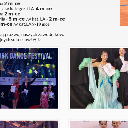
 𝟮 𝗺-𝗰𝗲
, a w kategorii LA-𝟰 𝗺-𝗰𝗲
 𝟮 𝗺-𝗰𝗲
- 𝟯 𝗺-𝗰𝗲 , w kat. LA - 𝟮 𝗺-𝗰𝗲
𝗲, w kat.LA 𝟗-𝟏𝟎 𝐦𝐜𝐞
rają rozwój naszych zawodników.
jnych sukcesów! 
💪
✨