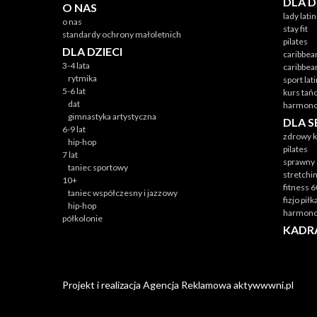
DLA 
O NAS
lady lati
o nas
stay fit
standardy ochrony małoletnich
pilates
DLA DZIECI
caribbea
3-4 lata
caribbea
rytmika
sport lat
5-6 lat
kurs tań
dat
harmono
gimnastyka artystyczna
DLA 
6-9 lat
zdrowy k
hip-hop
pilates
7 lat
sprawny 
taniec sportowy
stretchi
10+
fitness 
taniec współczesny i jazzowy
fizjo pił
hip-hop
harmono
półkolonie
KADR
Projekt i realizacja
Agencja Reklamowa
aktywwwni.pl