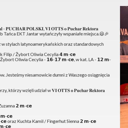
𝐔𝐂𝐇𝐀𝐑 𝐏𝐎𝐋𝐒𝐊𝐈, 𝐕𝐈 𝐎𝐓𝐓𝐒 𝐨 𝐏𝐮𝐜𝐡𝐚𝐫 𝐑𝐞𝐤𝐭𝐨𝐫𝐚 
ntująca Klub Tańca EKT Jantar wytańczyły wspaniałe miejsca.
😃
🎉
 Młodzież w stylach latynoamerykańskich oraz standardowych 
Filip / Żybort Oliwia Cecylia 𝟰 𝗺-𝗰𝗲
bort Oliwia Cecylia - 𝟭𝟲-𝟭𝟳 𝗺-𝗰𝗲, w kat. LA - 𝟭𝟮 𝗺-
ngów. Jesteśmy niesamowicie dumni z Waszego osiągnięcia 
zy wzięli udział w 𝐕𝐈 𝐎𝐓𝐓𝐒 𝐨 𝐏𝐮𝐜𝐡𝐚𝐫 𝐑𝐞𝐤𝐭𝐨𝐫𝐚 
Zuzanna 𝟮 𝗺-𝗰𝗲
𝗺-𝗰𝗲
𝗰𝗲 oraz Kuchta Kamil / Fingerhut Sienna 𝟮 𝗺-𝗰𝗲
-𝗰𝗲