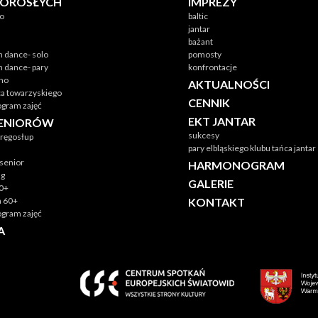
DOROSŁYCH
IMPREZY
no
baltic
jantar
bażant
n dance- solo
pomosty
n dance- pary
konfrontacje
ino
AKTUALNOŚCI
ca towarzyskiego
CENNIK
gram zajęć
EKT JANTAR
SENIORÓW
sukcesy
ręgosłup
pary elbląskiego klubu tańca jantar
senior
HARMONOGRAM
ng
GALERIE
60+
ka 60+
KONTAKT
gram zajęć
A