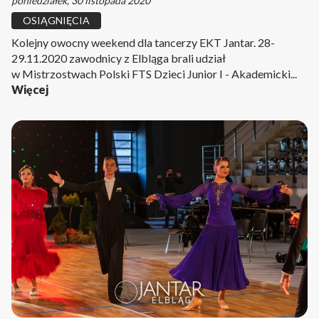
poniedziałek, 30 listopada 2020
OSIĄGNIĘCIA
Kolejny owocny weekend dla tancerzy EKT Jantar. 28-
29.11.2020 zawodnicy z Elbląga brali udział
w Mistrzostwach Polski FTS Dzieci Junior I - Akademicki...
Więcej