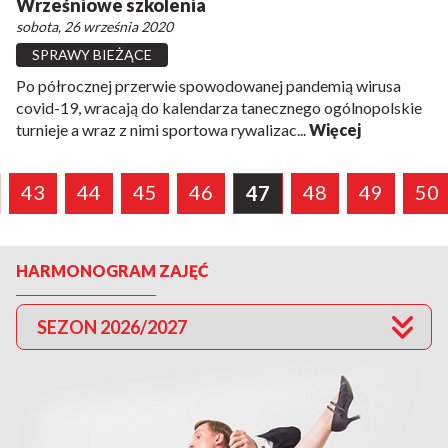
Wrześniowe szkolenia
sobota, 26 września 2020
SPRAWY BIEŻĄCE
Po półrocznej przerwie spowodowanej pandemią wirusa
covid-19, wracają do kalendarza tanecznego ogólnopolskie
turnieje a wraz z nimi sportowa rywalizac...
Więcej
43
44
45
46
48
49
50
47
HARMONOGRAM ZAJĘĆ
SEZON 2026/2027