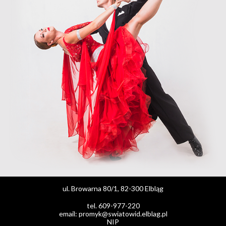
ul. Browarna 80/1, 82-300 Elbląg
tel. 609-977-220
email: promyk@swiatowid.elblag.pl
NIP