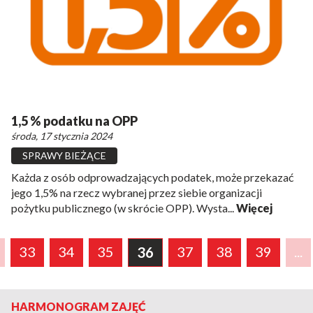
1,5 % podatku na OPP
środa, 17 stycznia 2024
SPRAWY BIEŻĄCE
Każda z osób odprowadzających podatek, może przekazać
jego 1,5% na rzecz wybranej przez siebie organizacji
pożytku publicznego (w skrócie OPP). Wysta...
Więcej
33
34
35
37
38
39
...
36
HARMONOGRAM ZAJĘĆ